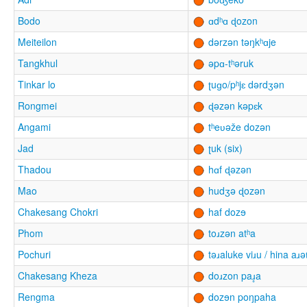
Bodo
ɑdʰɑ ɖozon
Meiteilon
dərzən təŋkʰɑje
Tangkhul
əpɑ-tʰəruk
Tinkar lo
ʈuɡo/pʰjɛ dərdʒən
Rongmei
ɖəzən kəpɛk
Angami
tʰeʋəže dozən
Jad
ʈuk (six)
Thadou
hɑf ɖəzən
Mao
hudʒə ɖozən
Chakesang Chokri
haf dozɘ
Phom
toɹzən atʰa
Pochuri
təɹaluke viɹu / hina aɹə
Chakesang Kheza
doɹzon paɹ̥a
Rengma
dozɘn poŋpaha