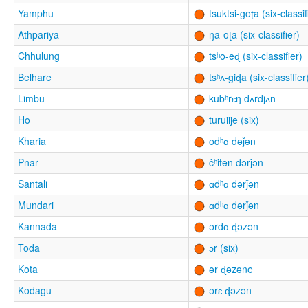
Yamphu
tsuktsi-goʈa (six-classif
Athpariya
ŋa-oʈa (six-classifier)
Chhulung
tsʰo-eɖ (six-classifier)
Belhare
tsʰʌ-giɖa (six-classifier
Limbu
kubʰrɛŋ dʌrdjʌn
Ho
turuiije (six)
Kharia
odʰɑ dəǰən
Pnar
čʰiten dərǰən
Santali
ɑdʰɑ dərǰən
Mundari
ɑdʰɑ dərǰən
Kannada
ərdɑ ɖəzən
Toda
ɔr (six)
Kota
ər ɖəzəne
Kodagu
ərɛ ɖəzən