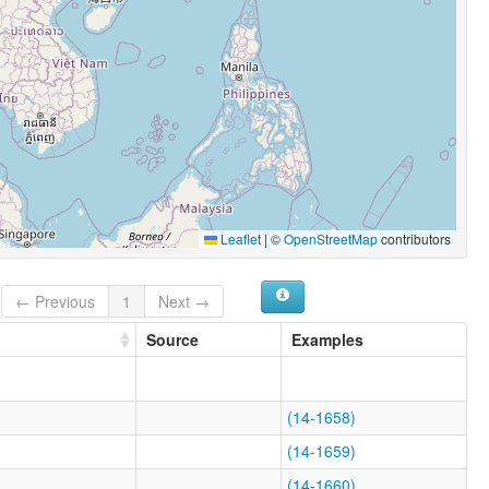
Leaflet
|
©
OpenStreetMap
contributors
← Previous
1
Next →
Source
Examples
(14-1658)
(14-1659)
(14-1660)