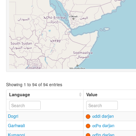
Showing 1 to 94 of 94 entries
Language
Value
Dogri
ɑddi dərǰən
Garhwali
ɑdʰɑ dərǰən
Kumaoni
ɑdʰo dərǰən