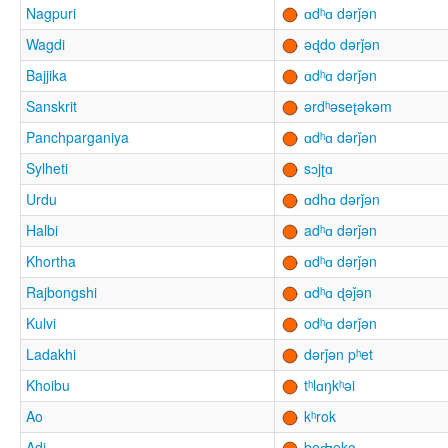
Nagpuri
ɑdʰɑ dərǰən
Wagdi
əɖdo dərǰən
Bajjika
ɑdʰɑ dərǰən
Sanskrit
ərdʰəseʈəkəm
Panchparganiya
ɑdʰɑ dərǰən
Sylheti
sɔjʈɑ
Urdu
ɑdhɑ dərǰən
Halbi
adʰɑ dərǰən
Khortha
ɑdʰɑ dərǰən
Rajbongshi
ɑdʰɑ ɖəǰən
Kulvi
odʰɑ dərǰən
Ladakhi
dərǰən pʰet
Khoibu
tʰlɑŋkʰəi
Ao
kʰrok
Adi
boʤeko