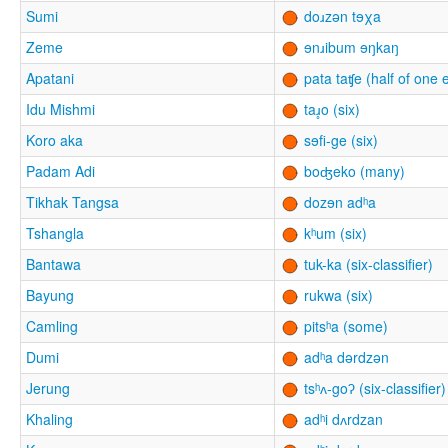
Sumi
doɹzən tɘχa
Zeme
ɘnɹibum ɘŋkaŋ
Apatani
pata taʧe (half of one e
Idu Mishmi
taɹ̥o (six)
Koro aka
sɘfi-ge (six)
Padam Adi
boʤeko (many)
Tikhak Tangsa
dozɘn adʰa
Tshangla
kʰum (six)
Bantawa
tuk-ka (six-classifier)
Bayung
rukwa (six)
Camling
pitsʰa (some)
Dumi
adʰa dərdzən
Jerung
tsʰʌ-goʔ (six-classifier)
Khaling
adʰi dʌrdzan