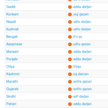
Gaddi
əddɑ dərǰən
Konkani
ɑrd̪ ɖəzən
Nepali
ɑdʰɑ dərǰən
Kudmali
ɑdʰɑ dərǰən
Bengali
čʰɔ-ʈɑ
Assamese
ɑdʰɑ ɖəzən
Marwari
ɑddɑ dərǰən
Punjabi
əddɑ dərjən
Oriya
čʰoʈɑ
Kashmiri
oɖ dərzən
Marathi
ərdʰa ɖəzən
Gujarati
ərdʰɑ ɖəzən
Sindhi
ədʰ dərǰən
Pahari
əddɑ dərǰən