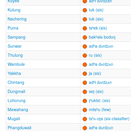
Koyee
adʰi dʌrdzan
Kulung
tuk (six)
Nachering
tuk (six)
Puma
tsʰek (six)
Sampang
bəkʰələ boduŋ
Sunwar
adʰa dʌrdzʌn
Thulung
ru (six)
Wambule
adʰa dʌrdzʌn
Yakkha
ja (six)
Chintang
adʰi dʌrdzʌn
Dungmali
seʈ (six)
Lohorung
ʈʰuktsi: (six)
Mewahang
mitsʰu (few)
Mugali
tsʰʌ-oʈa (six-classifier)
Phangduwali
adʰa dʌrdzʌn