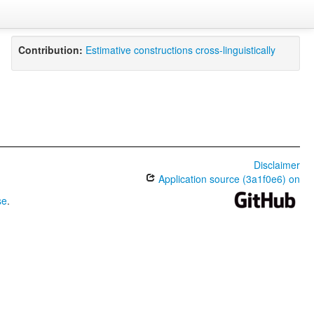
Contribution:
Estimative constructions cross-linguistically
Disclaimer
Application source (3a1f0e6) on
se
.