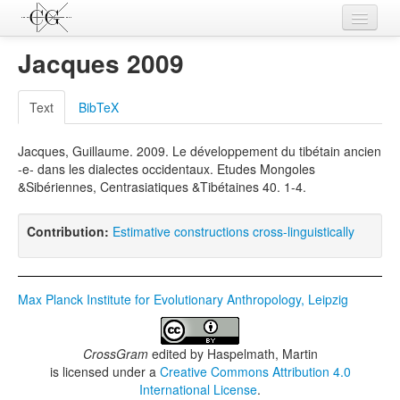
Contributions
Jacques 2009
Languages
Text
BibTeX
L-Parameters
Jacques, Guillaume. 2009. Le développement du tibétain ancien
Constructions
-e- dans les dialectes occidentaux. Etudes Mongoles
&Sibériennes, Centrasiatiques &Tibétaines 40. 1-4.
Examples
Topics
Contribution:
Estimative constructions cross-linguistically
Sources
Max Planck Institute for Evolutionary Anthropology, Leipzig
CrossGram
edited by
Haspelmath, Martin
is licensed under a
Creative Commons Attribution 4.0
International License
.