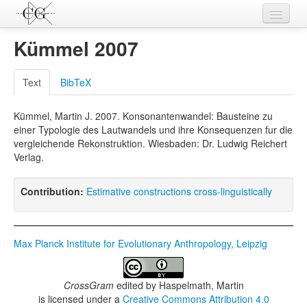
Contributions
Kümmel 2007
Languages
Text
BibTeX
L-Parameters
Kümmel, Martin J. 2007. Konsonantenwandel: Bausteine zu
Constructions
einer Typologie des Lautwandels und ihre Konsequenzen fur die
vergleichende Rekonstruktion. Wiesbaden: Dr. Ludwig Reichert
Examples
Verlag.
Topics
Contribution:
Estimative constructions cross-linguistically
Sources
Max Planck Institute for Evolutionary Anthropology, Leipzig
CrossGram
edited by
Haspelmath, Martin
is licensed under a
Creative Commons Attribution 4.0